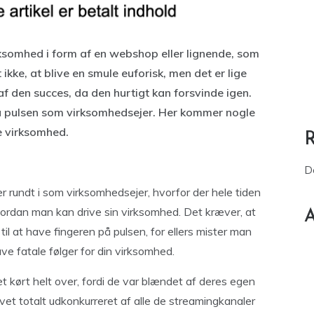
irksomhed i form af en webshop eller lignende, som
kke, at blive en smule euforisk, men det er lige
af den succes, da den hurtigt kan forsvinde igen.
på pulsen som virksomhedsejer. Her kommer nogle
le virksomhed.
D
 rundt i som virksomhedsejer, hvorfor der hele tiden
vordan man kan drive sin virksomhed. Det kræver, at
A
il at have fingeren på pulsen, for ellers mister man
ave fatale følger for din virksomhed.
 kørt helt over, fordi de var blændet af deres egen
vet totalt udkonkurreret af alle de streamingkanaler