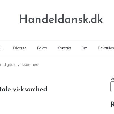
Handeldansk.dk
l)
Diverse
Fakta
Kontakt
Om
Privatlivs
din digitale virksomhed
S
itale virksomhed
R