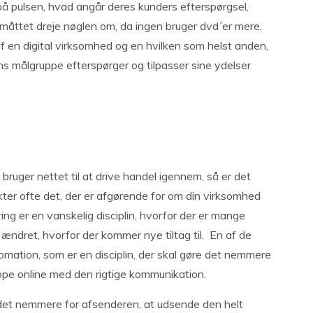
å pulsen, hvad angår deres kunders efterspørgsel,
åttet dreje nøglen om, da ingen bruger dvd´er mere.
af en digital virksomhed og en hvilken som helst anden,
ns målgruppe efterspørger og tilpasser sine ydelser
uger nettet til at drive handel igennem, så er det
kter ofte det, der er afgørende for om din virksomhed
ng er en vanskelig disciplin, hvorfor der er mange
 ændret, hvorfor der kommer nye tiltag til. En af de
mation, som er en disciplin, der skal gøre det nemmere
ppe online med den rigtige kommunikation.
det nemmere for afsenderen, at udsende den helt