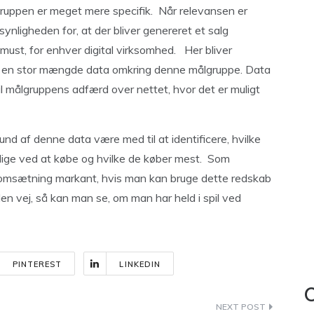
lgruppen er meget mere specifik. Når relevansen er
nligheden for, at der bliver genereret et salg
must, for enhver digital virksomhed. Her bliver
å en stor mængde data omkring denne målgruppe. Data
l målgruppens adfærd over nettet, hvor det er muligt
d af denne data være med til at identificere, hvilke
lige ved at købe og hvilke de køber mest. Som
in omsætning markant, hvis man kan bruge dette redskab
 den vej, så kan man se, om man har held i spil ved
PINTEREST
LINKEDIN
C