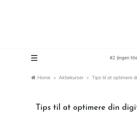
Skip
to
content
#2 (ingen tite
Home
»
Aktiekurser
»
Tips til at optimere 
Tips til at optimere din dig