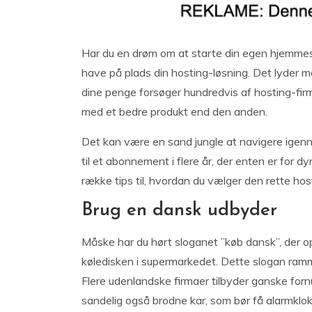
Har du en drøm om at starte din egen hjemmesi
have på plads din hosting-løsning. Det lyde
dine penge forsøger hundredvis af hosting-fir
med et bedre produkt end den anden.
Det kan være en sand jungle at navigere igenne
til et abonnement i flere år, der enten er for dy
række tips til, hvordan du vælger den rette ho
Brug en dansk udbyder
Måske har du hørt sloganet ”køb dansk”, der opf
køledisken i supermarkedet. Dette slogan ramme
Flere udenlandske firmaer tilbyder ganske fornuf
sandelig også brodne kar, som bør få alarmklo