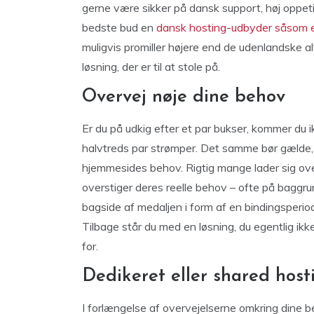
gerne være sikker på dansk support, høj oppeti
bedste bud en
dansk hosting-udbyder såsom
muligvis promiller højere end de udenlandske alt
løsning, der er til at stole på.
Overvej nøje dine behov
Er du på udkig efter et par bukser, kommer du 
halvtreds par strømper. Det samme bør gælde, 
hjemmesides behov. Rigtig mange lader sig over
overstiger deres reelle behov – ofte på baggrun
bagside af medaljen i form af en bindingsperiode,
Tilbage står du med en løsning, du egentlig ikk
for.
Dedikeret eller shared host
I forlængelse af overvejelserne omkring dine 