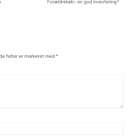
n
Forældrekøb– en god investering?
e felter er markeret med
*