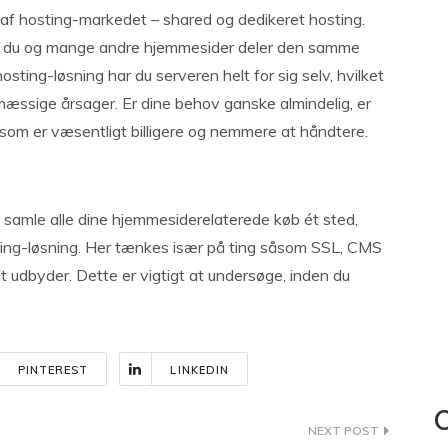
 af hosting-markedet – shared og dedikeret hosting.
vor du og mange andre hjemmesider deler den samme
sting-løsning har du serveren helt for sig selv, hvilket
æssige årsager. Er dine behov ganske almindelig, er
 som er væsentligt billigere og nemmere at håndtere.
t samle alle dine hjemmesiderelaterede køb ét sted,
osting-løsning. Her tænkes især på ting såsom SSL, CMS
 udbyder. Dette er vigtigt at undersøge, inden du
PINTEREST
LINKEDIN
C