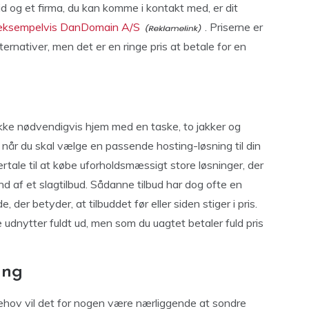
d og et firma, du kan komme i kontakt med, er dit
 eksempelvis DanDomain A/S
. Priserne er
ernativer, men det er en ringe pris at betale for en
ikke nødvendigvis hjem med en taske, to jakker og
når du skal vælge en passende hosting-løsning til din
tale til at købe uforholdsmæssigt store løsninger, der
d af et slagtilbud. Sådanne tilbud har dog ofte en
 der betyder, at tilbuddet før eller siden stiger i pris.
e udnytter fuldt ud, men som du uagtet betaler fuld pris
ing
behov vil det for nogen være nærliggende at sondre