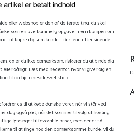
de eller webshop er den af de første ting, du skal
r måske som en overkommelig opgave, men i kampen om
maer at kapre dig som kunde – den ene efter sigende
m, og er du ikke opmærksom, risikerer du at binde dig
rt eller dårligt. Læs med nedenfor, hvor vi giver dig en
D
sting til din hjemmeside/webshop.
A
ordrer os til at købe danske varer, når vi står ved
r dog også plet, når det kommer til valg af hosting.
tige løsninger til favorable priser, men der er så
kkerne til at ringe hos den opmærksomme kunde. Vil du