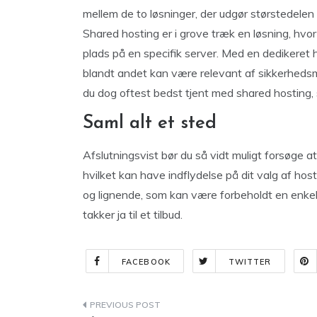
mellem de to løsninger, der udgør størstedelen
Shared hosting er i grove træk en løsning, h
plads på en specifik server. Med en dedikeret ho
blandt andet kan være relevant af sikkerhedsm
du dog oftest bedst tjent med shared hosting,
Saml alt et sted
Afslutningsvist bør du så vidt muligt forsøge a
hvilket kan have indflydelse på dit valg af h
og lignende, som kan være forbeholdt en enkelt
takker ja til et tilbud.
FACEBOOK
TWITTER
Indlægsnavigation